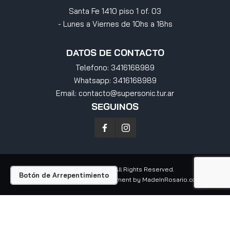
Santa Fe 1410 piso 1 of. 03
- Lunes a Viernes de 10hs a 18hs
DATOS DE CONTACTO
Telefono:
3416168989
Whatsapp:
3416168989
Email:
contacto@supersonic.tur.ar
SEGUINOS
Supersonic
© 2026 All Rights Reserved.
Botón de Arrepentimiento
Design by
MatyFox
| Development by
MadeInRosario.com