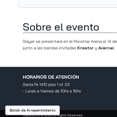
Sobre el evento
Slayer se presentará en el Movistar Arena el 14 d
junto a las bandas invitadas
Kreator
y
Avernal
.
HORARIOS DE ATENCIÓN
Santa Fe 1410 piso 1 of. 03
- Lunes a Viernes de 10hs a 18hs
Botón de Arrepentimiento
Supersonic
© 2026 All Rights Reserved.