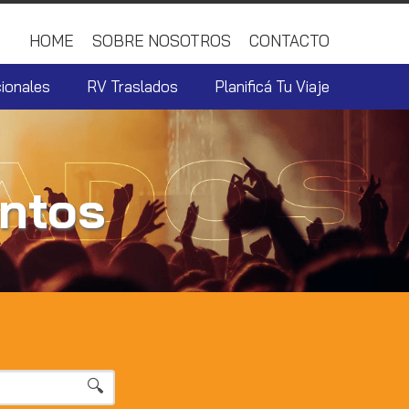
HOME
SOBRE NOSOTROS
CONTACTO
ionales
RV Traslados
Planificá Tu Viaje
entos
Buscar
🔍