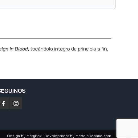
ign in Blood
, tocándolo íntegro de principio a fin,
SEGUINOS
Design by
MatyFox
| Development by
MadeInRosario.com