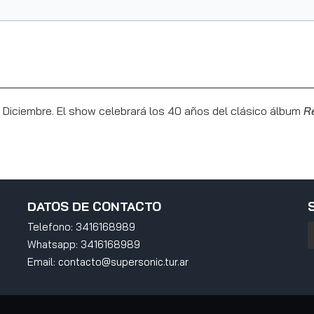
e Diciembre. El show celebrará los 40 años del clásico álbum
Re
DATOS DE CONTACTO
Telefono:
3416168989
Whatsapp:
3416168989
Email:
contacto@supersonic.tur.ar