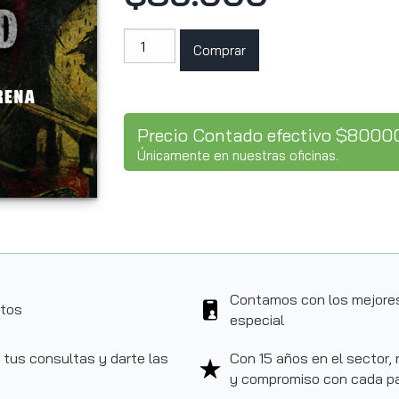
Slayer
Comprar
cantidad
Precio Contado efectivo $8000
Únicamente en nuestras oficinas.
Contamos con los mejores
ntos
especial
 tus consultas y darte las
Con 15 años en el sector,
y compromiso con cada p