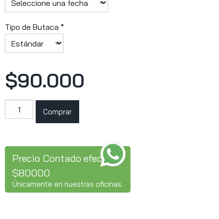
Tipo de Butaca *
$90.000
BTS
Comprar
(Salida
8:30
AM)
Precio Contado efectivo
cantidad
$80000
Únicamente en nuestras oficinas.