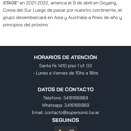
STAGE’
en 2021-2022, arranca el 9 de abril en Goyang,
Corea del Sur. Luego de pasar por nuestro continente, el
grupo desembarcará en Asia y Australia a fines de año y
principios del próximo.
HORARIOS DE ATENCIÓN
Santa Fe 1410 piso 1 of. 03
- Lunes a Viernes de 10hs a 18hs
DATOS DE CONTACTO
Telefono:
3416168989
Whatsapp:
3416168989
Email:
contacto@supersonic.tur.ar
SEGUINOS