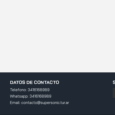
DATOS DE CONTACTO
Telefono:
3416168989
Whatsapp:
3416168989
Email:
contacto@supersonic.tur.ar