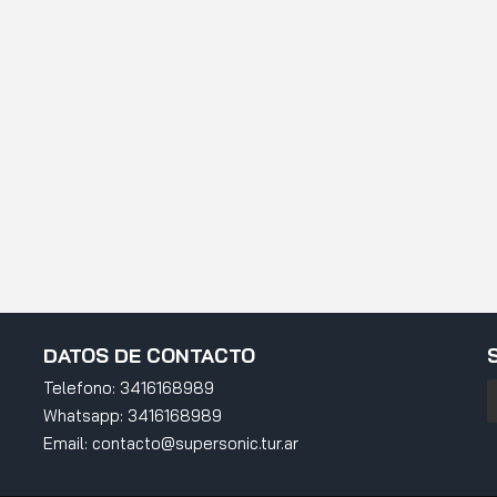
DATOS DE CONTACTO
Telefono:
3416168989
Whatsapp:
3416168989
Email:
contacto@supersonic.tur.ar